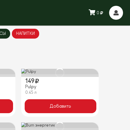
0
СЫ
НАПИТКИ
149
Pulpy
0.45 л
Добавить