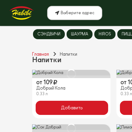
Выберите адрес
СЭНДВИЧИ
ШАУРМА
HIROS
ПИЦ
Главная
Напитки
Напитки
от
109
от
1
Добрый Кола
Добр
0.33 л
0.33 
Добавить