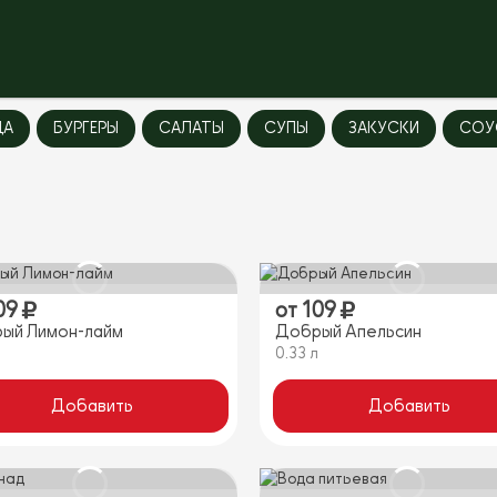
ЦА
БУРГЕРЫ
САЛАТЫ
СУПЫ
ЗАКУСКИ
СОУ
09
от
109
ый Лимон-лайм
Добрый Апельсин
л
0.33 л
Добавить
Добавить