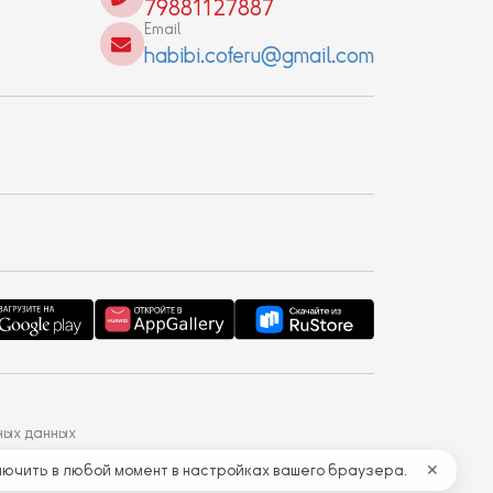
79881127887
Email
habibi.coferu@gmail.com
ных данных
лючить в любой момент в настройках вашего браузера.
✕