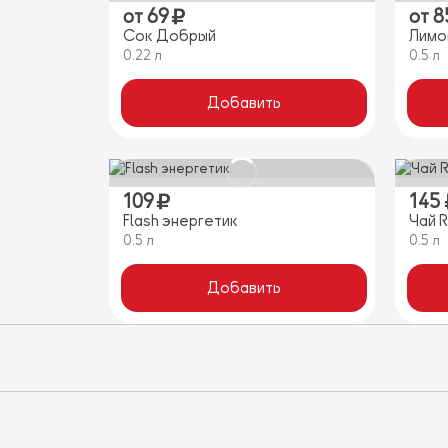
от
69
от
8
Сок Добрый
Лимо
0.22 л
0.5 л
Добавить
109
145
Flash энергетик
Чай R
0.5 л
0.5 л
Добавить