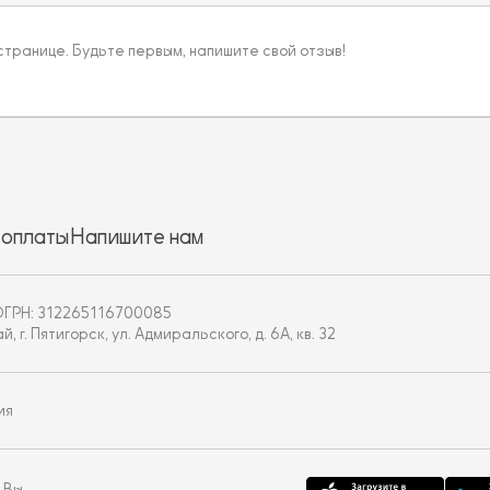
 странице. Будьте первым, напишите свой отзыв!
 оплаты
Напишите нам
ОГРН: 312265116700085
. Пятигорск, ул. Адмиральского, д. 6А, кв. 32
ия
 Вы